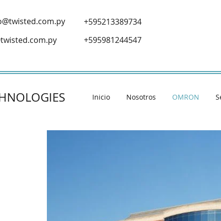
o@twisted.com.py
+595213389734
twisted.com.py
+595981244547
CHNOLOGIES
Inicio
Nosotros
OMRON
S